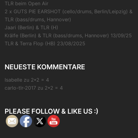
TLR beim Open Air
2 x GUTS PIE EARSHOT (cello/drums, Berlin/Leipzig) &
TLR (bass/drums, Hannover)
Jaari (Berlin) & TLR (H)
Krälfe (Berlin) & TLR (bass/drums, Hannover) 13/09/25
TLR & Terra Flop (HB) 23/08/2025
NEUESTE KOMMENTARE
Isabelle
zu
2*2 = 4
carlo-tlr-2017
zu
2*2 = 4
PLEASE FOLLOW & LIKE US :)