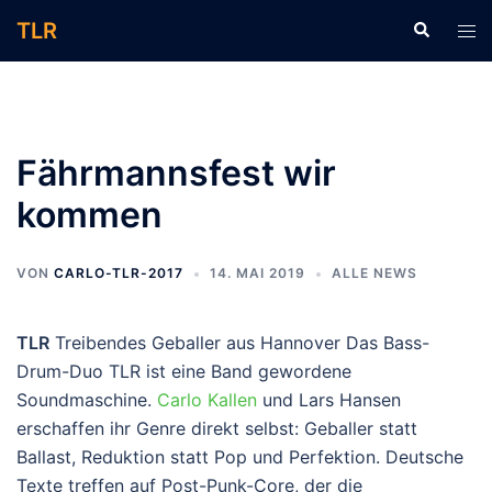
Zum
TLR
Suche
Men
Inhalt
ums
springen
Fährmannsfest wir
kommen
VON
CARLO-TLR-2017
14. MAI 2019
ALLE NEWS
TLR
Treibendes Geballer aus Hannover Das Bass-
Drum-Duo TLR ist eine Band gewordene
Soundmaschine.
Carlo Kallen
und Lars Hansen
erschaffen ihr Genre direkt se
lbst: Geballer statt
Ballast, Reduktion statt Pop und Perfektion. Deutsche
Texte treffen auf Post-Punk-Core, der die