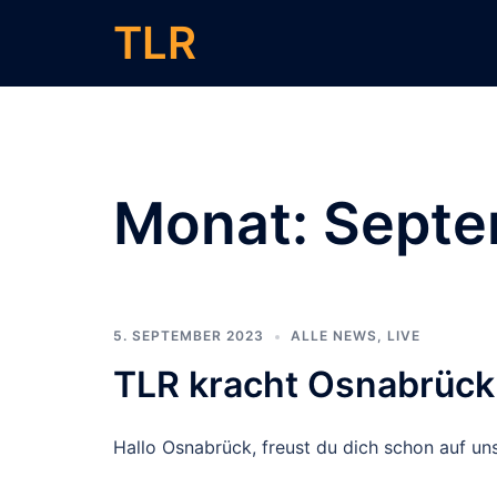
Zum
TLR
Inhalt
springen
Monat:
Septe
5. SEPTEMBER 2023
ALLE NEWS
,
LIVE
TLR kracht Osnabrüc
Hallo Osnabrück, freust du dich schon auf 