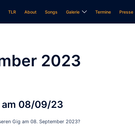
TLR
About
Songs
Galerie
Termine
Presse
mber 2023
k am 08/09/23
unseren Gig am 08. September 2023?