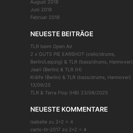
August 2018
Juni 2018
Februar 2018
NEUESTE BEITRÄGE
TLR beim Open Air
2 x GUTS PIE EARSHOT (cello/drums,
Berlin/Leipzig) & TLR (bass/drums, Hannover)
Jaari (Berlin) & TLR (H)
Krälfe (Berlin) & TLR (bass/drums, Hannover)
13/09/25
TLR & Terra Flop (HB) 23/08/2025
NEUESTE KOMMENTARE
Isabelle
zu
2*2 = 4
carlo-tlr-2017
zu
2*2 = 4