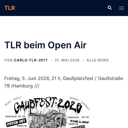
Zum
TLR
Suche
Men
Inhalt
ums
springen
TLR beim Open Air
VON
CARLO-TLR-2017
31. MAI 2026
ALLE NEWS
Freitag, 5. Juni 2026, 21 h, Gaußplatzfest / Gaußstraße
79 /Hamburg ///