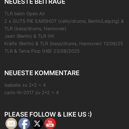
NEUESTE BEITRÄGE
TLR beim Open Air
2 x GUTS PIE EARSHOT (cello/drums, Berlin/Leipzig) &
TLR (bass/drums, Hannover)
Jaari (Berlin) & TLR (H)
Krälfe (Berlin) & TLR (bass/drums, Hannover) 13/09/25
TLR & Terra Flop (HB) 23/08/2025
NEUESTE KOMMENTARE
Isabelle
zu
2*2 = 4
carlo-tlr-2017
zu
2*2 = 4
PLEASE FOLLOW & LIKE US :)