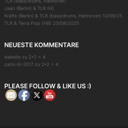
TLR (bass/drums, Hannover)
Jaari (Berlin) & TLR (H)
Krälfe (Berlin) & TLR (bass/drums, Hannover) 13/09/25
TLR & Terra Flop (HB) 23/08/2025
NEUESTE KOMMENTARE
Isabelle
zu
2*2 = 4
carlo-tlr-2017
zu
2*2 = 4
PLEASE FOLLOW & LIKE US :)