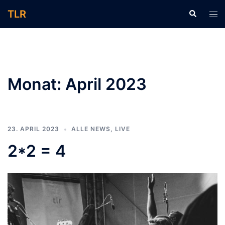
Zum
TLR
Suche
Men
Inhalt
ums
springen
Monat:
April 2023
23. APRIL 2023
ALLE NEWS
,
LIVE
2*2 = 4