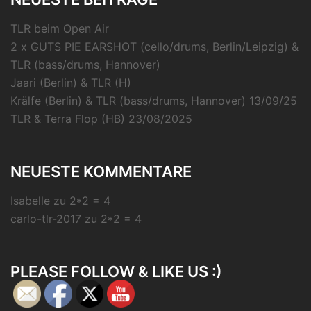
TLR beim Open Air
2 x GUTS PIE EARSHOT (cello/drums, Berlin/Leipzig) &
TLR (bass/drums, Hannover)
Jaari (Berlin) & TLR (H)
Krälfe (Berlin) & TLR (bass/drums, Hannover) 13/09/25
TLR & Terra Flop (HB) 23/08/2025
NEUESTE KOMMENTARE
Isabelle
zu
2*2 = 4
carlo-tlr-2017
zu
2*2 = 4
PLEASE FOLLOW & LIKE US :)