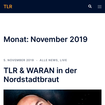
Zum
TLR
Suche
Men
Inhalt
ums
springen
Monat:
November 2019
5. NOVEMBER 2019
ALLE NEWS
,
LIVE
TLR & WARAN in der
Nordstadtbraut