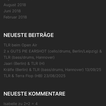
August 2018
Juni 2018
Februar 2018
NEUESTE BEITRÄGE
TLR beim Open Air
2 x GUTS PIE EARSHOT (cello/drums, Berlin/Leipzig) &
TLR (bass/drums, Hannover)
Jaari (Berlin) & TLR (H)
Krälfe (Berlin) & TLR (bass/drums, Hannover) 13/09/25
TLR & Terra Flop (HB) 23/08/2025
NEUESTE KOMMENTARE
Isabelle
zu
2*2 = 4