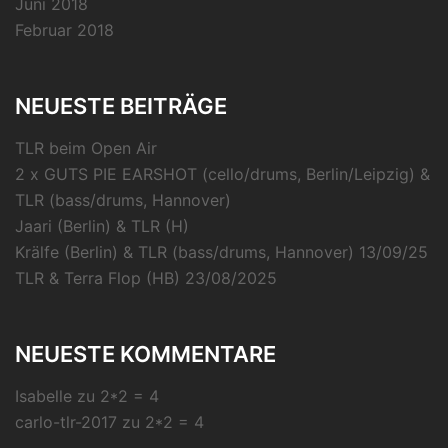
Juni 2018
Februar 2018
NEUESTE BEITRÄGE
TLR beim Open Air
2 x GUTS PIE EARSHOT (cello/drums, Berlin/Leipzig) &
TLR (bass/drums, Hannover)
Jaari (Berlin) & TLR (H)
Krälfe (Berlin) & TLR (bass/drums, Hannover) 13/09/25
TLR & Terra Flop (HB) 23/08/2025
NEUESTE KOMMENTARE
Isabelle
zu
2*2 = 4
carlo-tlr-2017
zu
2*2 = 4