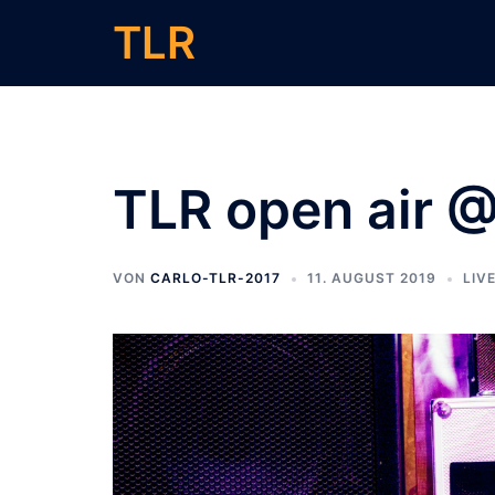
Zum
TLR
Inhalt
springen
TLR open air 
VON
CARLO-TLR-2017
11. AUGUST 2019
LIV