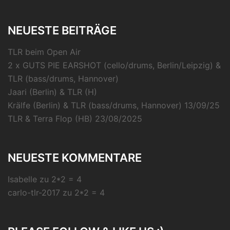
NEUESTE BEITRÄGE
TLR beim Open Air
2 x GUTS PIE EARSHOT (cello/drums, Berlin/Leipzig) &
TLR (bass/drums, Hannover)
Jaari (Berlin) & TLR (H)
Krälfe (Berlin) & TLR (bass/drums, Hannover) 13/09/25
TLR & Terra Flop (HB) 23/08/2025
NEUESTE KOMMENTARE
Isabelle
zu
2*2 = 4
carlo-tlr-2017
zu
2*2 = 4