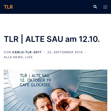
Zum
TLR
Suche
Men
Inhalt
ums
springen
TLR | ALTE SAU am 12.10.
VON
CARLO-TLR-2017
23. SEPTEMBER 2019
ALLE NEWS
,
LIVE