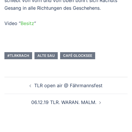
schiebt von vorn und von oben bohrt sich Rachuts
Gesang in alle Richtungen des Geschehens.
Video “
Besitz
“
#TLRKRACH
ALTE SAU
CAFÉ GLOCKSEE
Beitragsnavigation
TLR open air @ Fährmannsfest
06.12.19 TLR. WARAN. MALM.