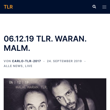
Zum
TLR
Suche
Men
Inhalt
ums
springen
06.12.19 TLR. WARAN.
MALM.
VON
CARLO-TLR-2017
24. SEPTEMBER 2019
ALLE NEWS
,
LIVE