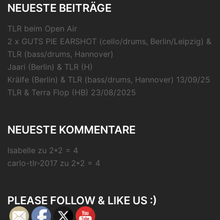
NEUESTE BEITRÄGE
TLR beim Open Air
2 x GUTS PIE EARSHOT (cello/drums, Berlin/Leipzig) &
TLR (bass/drums, Hannover)
Jaari (Berlin) & TLR (H)
Krälfe (Berlin) & TLR (bass/drums, Hannover) 13/09/25
TLR & Terra Flop (HB) 23/08/2025
NEUESTE KOMMENTARE
Isabelle
zu
2*2 = 4
carlo-tlr-2017
zu
2*2 = 4
PLEASE FOLLOW & LIKE US :)