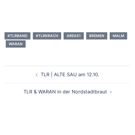
#TLRBAND
#TLRKRACH
AREA51
BREMEN
MALM
WARAN
Beitragsnavigation
TLR | ALTE SAU am 12.10.
TLR & WARAN in der Nordstadtbraut