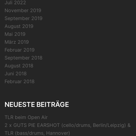
Juli 2022
November 2019
September 2019
August 2019
Mai 2019
März 2019
Februar 2019
September 2018
August 2018
Juni 2018
Februar 2018
NEUESTE BEITRÄGE
TLR beim Open Air
2 x GUTS PIE EARSHOT (cello/drums, Berlin/Leipzig) &
TLR (bass/drums, Hannover)