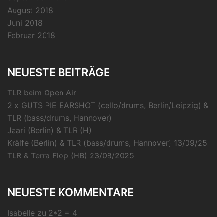
August 2018
Juni 2018
Februar 2018
NEUESTE BEITRÄGE
TLR beim Open Air
2 x GUTS PIE EARSHOT (cello/drums, Berlin/Leipzig) &
TLR (bass/drums, Hannover)
Jaari (Berlin) & TLR (H)
Krälfe (Berlin) & TLR (bass/drums, Hannover) 13/09/25
TLR & Terra Flop (HB) 23/08/2025
NEUESTE KOMMENTARE
Isabelle
zu
2*2 = 4