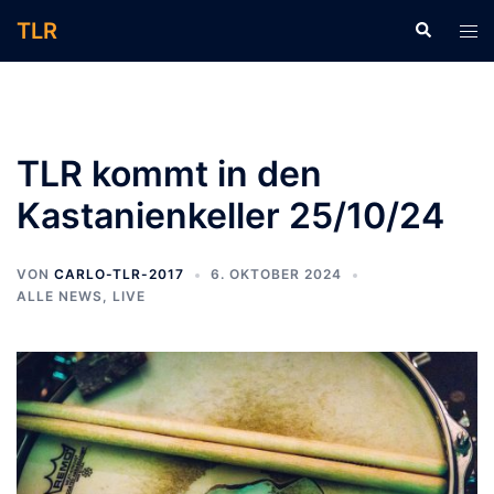
Zum
TLR
Suche
Men
Inhalt
ums
springen
TLR kommt in den
Kastanienkeller 25/10/24
VON
CARLO-TLR-2017
6. OKTOBER 2024
ALLE NEWS
,
LIVE