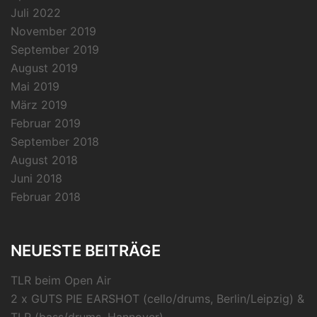
Juli 2022
November 2019
September 2019
August 2019
Mai 2019
März 2019
Februar 2019
September 2018
August 2018
Juni 2018
Februar 2018
NEUESTE BEITRÄGE
TLR beim Open Air
2 x GUTS PIE EARSHOT (cello/drums, Berlin/Leipzig) &
TLR (bass/drums, Hannover)