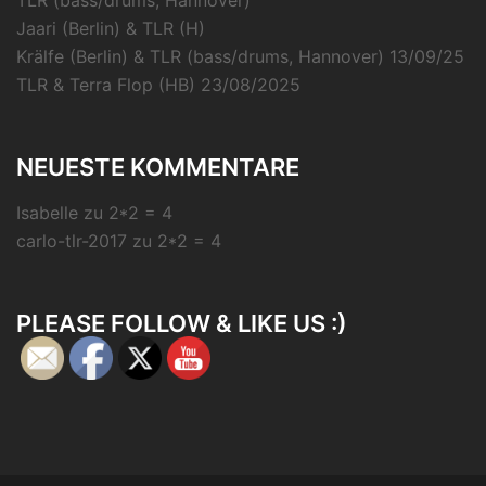
Jaari (Berlin) & TLR (H)
Krälfe (Berlin) & TLR (bass/drums, Hannover) 13/09/25
TLR & Terra Flop (HB) 23/08/2025
NEUESTE KOMMENTARE
Isabelle
zu
2*2 = 4
carlo-tlr-2017
zu
2*2 = 4
PLEASE FOLLOW & LIKE US :)