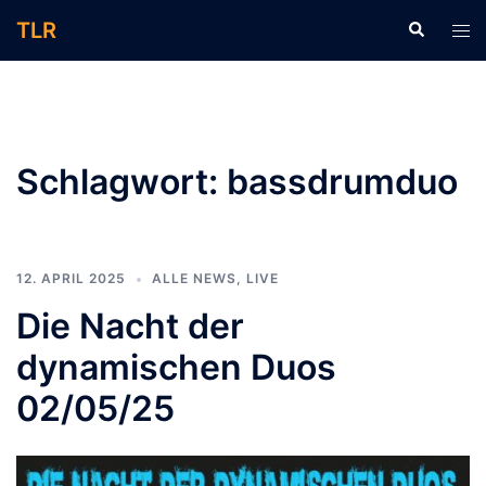
Zum
TLR
Suche
Men
Inhalt
ums
springen
Schlagwort:
bassdrumduo
12. APRIL 2025
ALLE NEWS
,
LIVE
Die Nacht der
dynamischen Duos
02/05/25