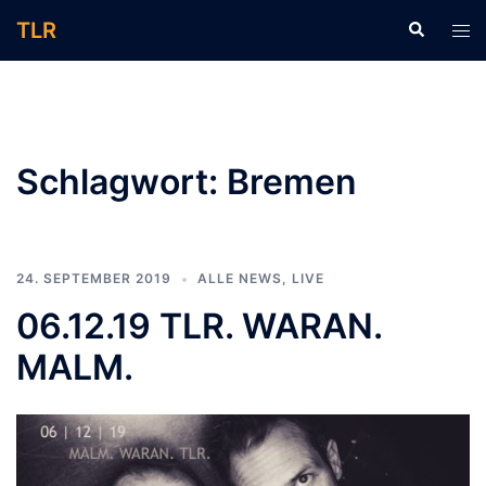
Zum
TLR
Suche
Men
Inhalt
ums
springen
Schlagwort:
Bremen
24. SEPTEMBER 2019
ALLE NEWS
,
LIVE
06.12.19 TLR. WARAN.
MALM.