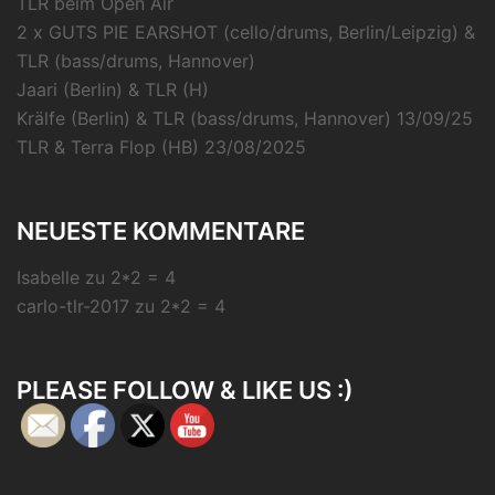
TLR beim Open Air
2 x GUTS PIE EARSHOT (cello/drums, Berlin/Leipzig) &
TLR (bass/drums, Hannover)
Jaari (Berlin) & TLR (H)
Krälfe (Berlin) & TLR (bass/drums, Hannover) 13/09/25
TLR & Terra Flop (HB) 23/08/2025
NEUESTE KOMMENTARE
Isabelle
zu
2*2 = 4
carlo-tlr-2017
zu
2*2 = 4
PLEASE FOLLOW & LIKE US :)