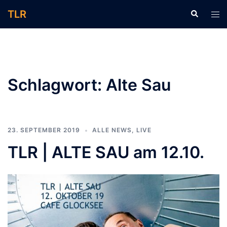
Zum
TLR
Suche
Men
Inhalt
ums
springen
Schlagwort:
Alte Sau
23. SEPTEMBER 2019
ALLE NEWS
,
LIVE
TLR | ALTE SAU am 12.10.