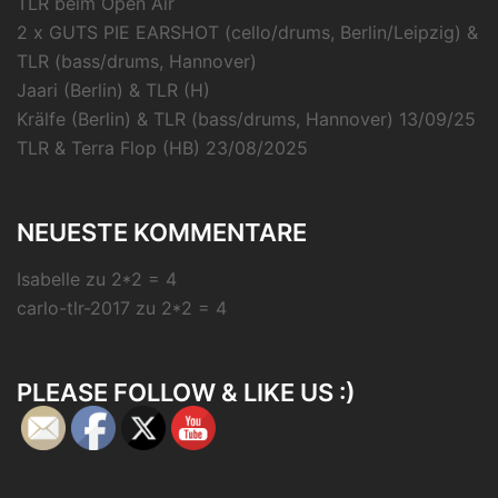
TLR beim Open Air
2 x GUTS PIE EARSHOT (cello/drums, Berlin/Leipzig) &
TLR (bass/drums, Hannover)
Jaari (Berlin) & TLR (H)
Krälfe (Berlin) & TLR (bass/drums, Hannover) 13/09/25
TLR & Terra Flop (HB) 23/08/2025
NEUESTE KOMMENTARE
Isabelle
zu
2*2 = 4
carlo-tlr-2017
zu
2*2 = 4
PLEASE FOLLOW & LIKE US :)