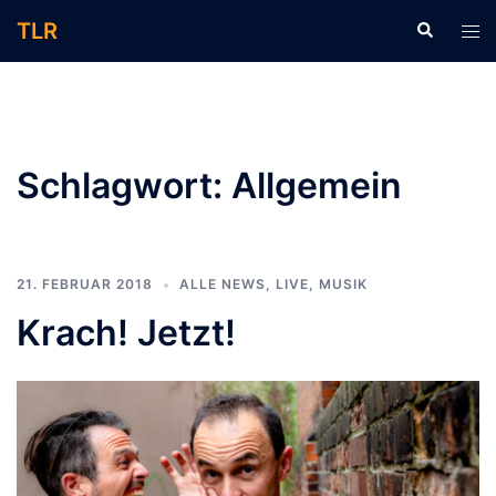
Zum
TLR
Suche
Men
Inhalt
ums
springen
Schlagwort:
Allgemein
21. FEBRUAR 2018
ALLE NEWS
,
LIVE
,
MUSIK
Krach! Jetzt!