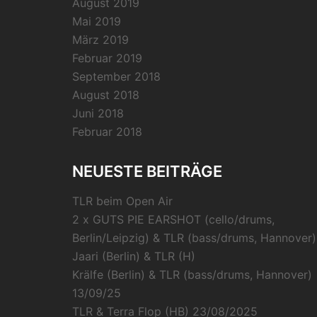
August 2019
Mai 2019
März 2019
Februar 2019
September 2018
August 2018
Juni 2018
Februar 2018
NEUESTE BEITRÄGE
TLR beim Open Air
2 x GUTS PIE EARSHOT (cello/drums,
Berlin/Leipzig) & TLR (bass/drums, Hannover)
Jaari (Berlin) & TLR (H)
Krälfe (Berlin) & TLR (bass/drums, Hannover)
13/09/25
TLR & Terra Flop (HB) 23/08/2025