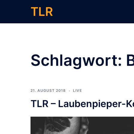
Zum
TLR
Inhalt
springen
Schlagwort:
21. AUGUST 2018
LIVE
TLR – Laubenpieper-K