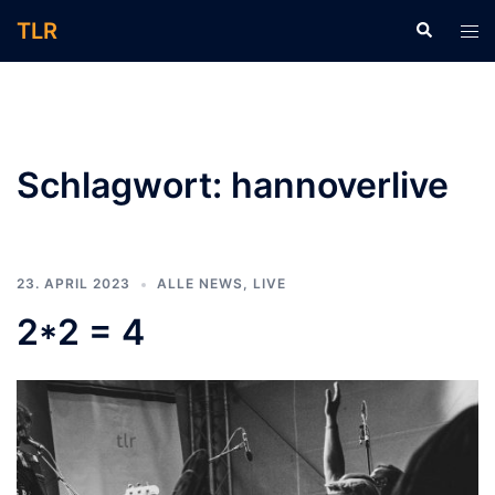
Zum
TLR
Suche
Men
Inhalt
ums
springen
Schlagwort:
hannoverlive
23. APRIL 2023
ALLE NEWS
,
LIVE
2*2 = 4