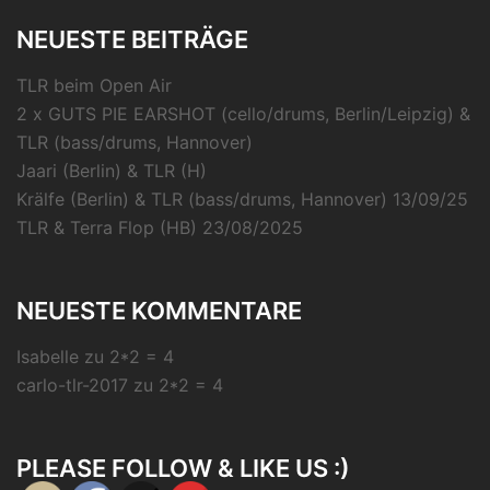
NEUESTE BEITRÄGE
TLR beim Open Air
2 x GUTS PIE EARSHOT (cello/drums, Berlin/Leipzig) &
TLR (bass/drums, Hannover)
Jaari (Berlin) & TLR (H)
Krälfe (Berlin) & TLR (bass/drums, Hannover) 13/09/25
TLR & Terra Flop (HB) 23/08/2025
NEUESTE KOMMENTARE
Isabelle
zu
2*2 = 4
carlo-tlr-2017
zu
2*2 = 4
PLEASE FOLLOW & LIKE US :)