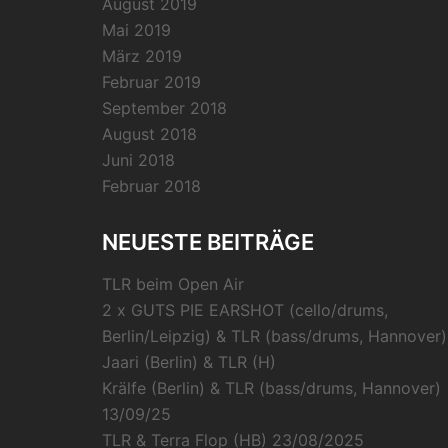
August 2019
Mai 2019
März 2019
Februar 2019
September 2018
August 2018
Juni 2018
Februar 2018
NEUESTE BEITRÄGE
TLR beim Open Air
2 x GUTS PIE EARSHOT (cello/drums,
Berlin/Leipzig) & TLR (bass/drums, Hannover)
Jaari (Berlin) & TLR (H)
Krälfe (Berlin) & TLR (bass/drums, Hannover)
13/09/25
TLR & Terra Flop (HB) 23/08/2025