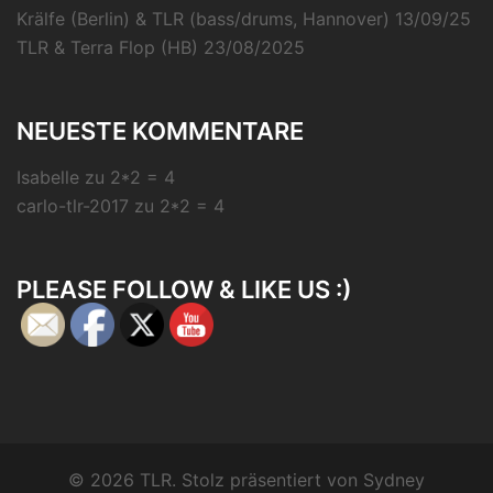
Krälfe (Berlin) & TLR (bass/drums, Hannover) 13/09/25
TLR & Terra Flop (HB) 23/08/2025
NEUESTE KOMMENTARE
Isabelle
zu
2*2 = 4
carlo-tlr-2017
zu
2*2 = 4
PLEASE FOLLOW & LIKE US :)
© 2026 TLR. Stolz präsentiert von
Sydney