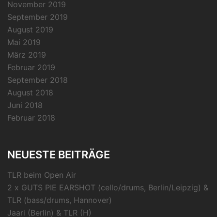
November 2019
September 2019
August 2019
Mai 2019
März 2019
Februar 2019
September 2018
August 2018
Juni 2018
Februar 2018
NEUESTE BEITRÄGE
TLR beim Open Air
2 x GUTS PIE EARSHOT (cello/drums, Berlin/Leipzig) &
TLR (bass/drums, Hannover)
Jaari (Berlin) & TLR (H)