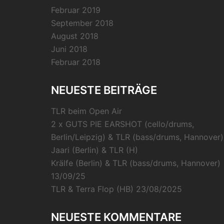
Februar 2019
September 2018
August 2018
Juni 2018
Februar 2018
NEUESTE BEITRÄGE
TLR beim Open Air
2 x GUTS PIE EARSHOT (cello/drums,
Berlin/Leipzig) & TLR (bass/drums, Hannover)
Jaari (Berlin) & TLR (H)
Krälfe (Berlin) & TLR (bass/drums, Hannover)
13/09/25
TLR & Terra Flop (HB) 23/08/2025
NEUESTE KOMMENTARE