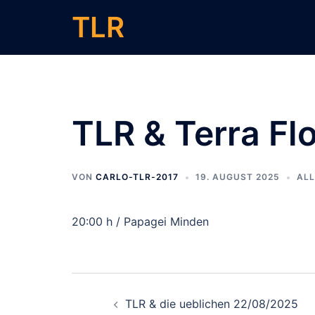
Zum
TLR
Inhalt
springen
TLR & Terra F
VON
CARLO-TLR-2017
19. AUGUST 2025
ALL
20:00 h / Papagei Minden
Beitragsnavigati
TLR & die ueblichen 22/08/2025