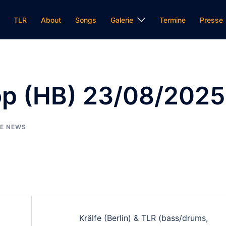
TLR
About
Songs
Galerie
Termine
Presse
lop (HB) 23/08/2025
E NEWS
on
Krälfe (Berlin) & TLR (bass/drums,