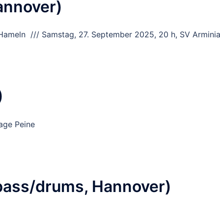
annover)
 Hameln /// Samstag, 27. September 2025, 20 h, SV Armini
)
age Peine
 (bass/drums, Hannover)