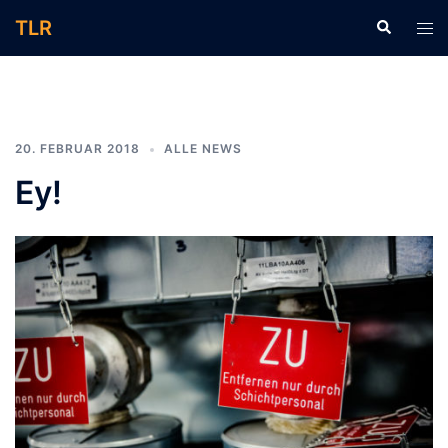
Zum
TLR
Suche
Men
Inhalt
ums
springen
20. FEBRUAR 2018
ALLE NEWS
Ey!