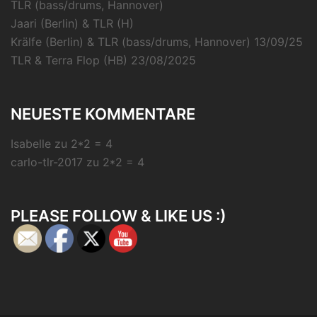
TLR (bass/drums, Hannover)
Jaari (Berlin) & TLR (H)
Krälfe (Berlin) & TLR (bass/drums, Hannover) 13/09/25
TLR & Terra Flop (HB) 23/08/2025
NEUESTE KOMMENTARE
Isabelle
zu
2*2 = 4
carlo-tlr-2017
zu
2*2 = 4
PLEASE FOLLOW & LIKE US :)