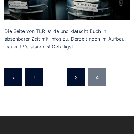
Die Seite von TLR ist da und klatscht Euch in
absehbarer Zeit mit Infos zu. Derzeit noch im Aufbau!
Dauert! Verständnis! Gefälligst!
Seitennummerierung
<
1
…
3
4
der
Beiträge