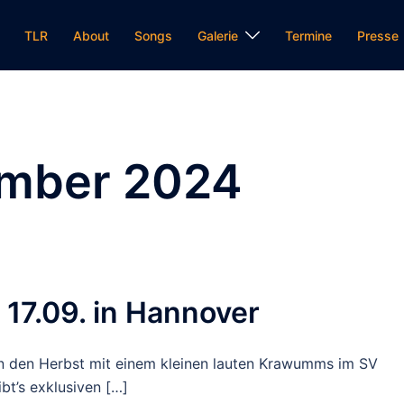
TLR
About
Songs
Galerie
Termine
Presse
mber 2024
17.09. in Hannover
 den Herbst mit einem kleinen lauten Krawumms im SV
bt’s exklusiven […]