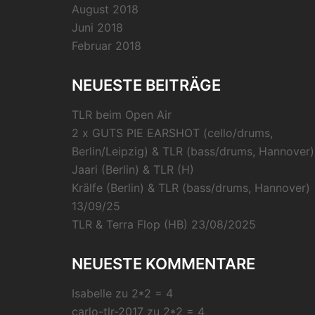
August 2018
Juni 2018
Februar 2018
NEUESTE BEITRÄGE
TLR beim Open Air
2 x GUTS PIE EARSHOT (cello/drums,
Berlin/Leipzig) & TLR (bass/drums, Hannover)
Jaari (Berlin) & TLR (H)
Krälfe (Berlin) & TLR (bass/drums, Hannover)
13/09/25
TLR & Terra Flop (HB) 23/08/2025
NEUESTE KOMMENTARE
Isabelle
zu
2*2 = 4
carlo-tlr-2017
zu
2*2 = 4