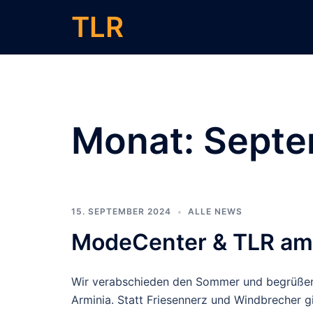
Zum
TLR
Inhalt
springen
Monat:
Septe
15. SEPTEMBER 2024
ALLE NEWS
ModeCenter & TLR am 
Wir verabschieden den Sommer und begrüßen
Arminia. Statt Friesennerz und Windbrecher gi