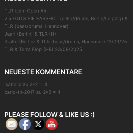
TLR beim Open Air
2 x GUTS PIE EARSHOT (cello/drums, Berlin/Leipzig) &
TLR (bass/drums, Hannover)
Jaari (Berlin) & TLR (H)
Krälfe (Berlin) & TLR (bass/drums, Hannover) 13/09/25
TLR & Terra Flop (HB) 23/08/2025
NEUESTE KOMMENTARE
Isabelle
zu
2*2 = 4
carlo-tlr-2017
zu
2*2 = 4
PLEASE FOLLOW & LIKE US :)