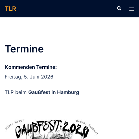
Zum
TLR
Suche
Men
Inhalt
ums
springen
Termine
Kommenden Termine:
Freitag, 5. Juni 2026
TLR beim
Gaußfest in Hamburg