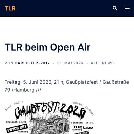
Zum
TLR
Suche
Men
Inhalt
ums
springen
TLR beim Open Air
VON
CARLO-TLR-2017
31. MAI 2026
ALLE NEWS
Freitag, 5. Juni 2026, 21 h, Gaußplatzfest / Gaußstraße
79 /Hamburg ///