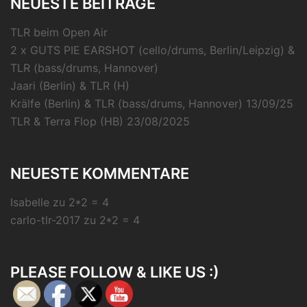
NEUESTE BEITRÄGE
TLR beim Open Air
2 x GUTS PIE EARSHOT (cello/drums, Berlin/Leipzig) &
TLR (bass/drums, Hannover)
Jaari (Berlin) & TLR (H)
Krälfe (Berlin) & TLR (bass/drums, Hannover) 13/09/25
TLR & Terra Flop (HB) 23/08/2025
NEUESTE KOMMENTARE
Isabelle
zu
2*2 = 4
carlo-tlr-2017
zu
2*2 = 4
PLEASE FOLLOW & LIKE US :)