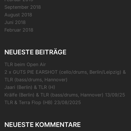
September 2018
August 2018
Juni 2018
Februar 2018
NEUESTE BEITRÄGE
TLR beim Open Air
2 x GUTS PIE EARSHOT (cello/drums, Berlin/Leipzig) &
TLR (bass/drums, Hannover)
Jaari (Berlin) & TLR (H)
Krälfe (Berlin) & TLR (bass/drums, Hannover) 13/09/25
TLR & Terra Flop (HB) 23/08/2025
NEUESTE KOMMENTARE