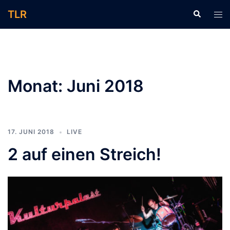
Zum
TLR
Suche
Men
Inhalt
ums
springen
Monat:
Juni 2018
17. JUNI 2018
LIVE
2 auf einen Streich!