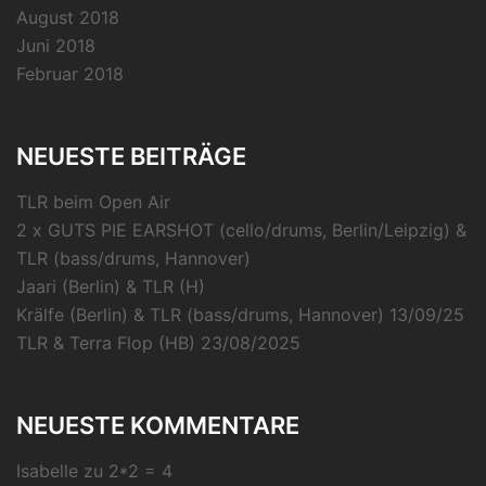
August 2018
Juni 2018
Februar 2018
NEUESTE BEITRÄGE
TLR beim Open Air
2 x GUTS PIE EARSHOT (cello/drums, Berlin/Leipzig) &
TLR (bass/drums, Hannover)
Jaari (Berlin) & TLR (H)
Krälfe (Berlin) & TLR (bass/drums, Hannover) 13/09/25
TLR & Terra Flop (HB) 23/08/2025
NEUESTE KOMMENTARE
Isabelle
zu
2*2 = 4