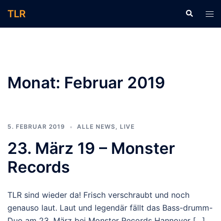
Zum
TLR
Suche
Men
Inhalt
ums
springen
Monat:
Februar 2019
5. FEBRUAR 2019
ALLE NEWS
,
LIVE
23. März 19 – Monster
Records
TLR sind wieder da! Frisch verschraubt und noch
genauso laut. Laut und legendär fällt das Bass-drumm-
Duo am 23. März bei Monster Records Hannover […]