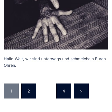
Hallo Welt, wir sind unterwegs und schmeicheln Euren
Ohren.
Seitennummerierung
1
2
…
4
>
der
Beiträge