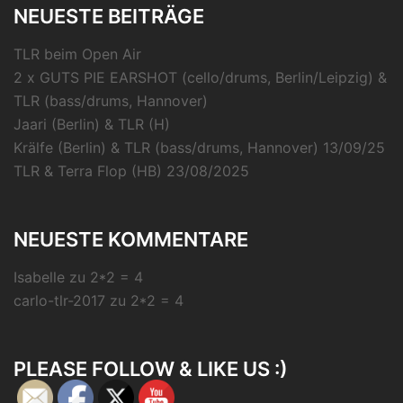
NEUESTE BEITRÄGE
TLR beim Open Air
2 x GUTS PIE EARSHOT (cello/drums, Berlin/Leipzig) &
TLR (bass/drums, Hannover)
Jaari (Berlin) & TLR (H)
Krälfe (Berlin) & TLR (bass/drums, Hannover) 13/09/25
TLR & Terra Flop (HB) 23/08/2025
NEUESTE KOMMENTARE
Isabelle
zu
2*2 = 4
carlo-tlr-2017
zu
2*2 = 4
PLEASE FOLLOW & LIKE US :)