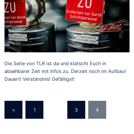
Die Seite von TLR ist da und klatscht Euch in
absehbarer Zeit mit Infos zu. Derzeit noch im Aufbau!
Dauert! Verständnis! Gefälligst!
Seitennummerierung
<
1
…
3
4
der
Beiträge