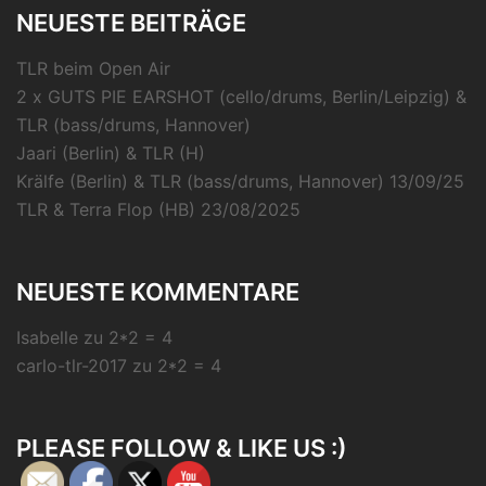
NEUESTE BEITRÄGE
TLR beim Open Air
2 x GUTS PIE EARSHOT (cello/drums, Berlin/Leipzig) &
TLR (bass/drums, Hannover)
Jaari (Berlin) & TLR (H)
Krälfe (Berlin) & TLR (bass/drums, Hannover) 13/09/25
TLR & Terra Flop (HB) 23/08/2025
NEUESTE KOMMENTARE
Isabelle
zu
2*2 = 4
carlo-tlr-2017
zu
2*2 = 4
PLEASE FOLLOW & LIKE US :)