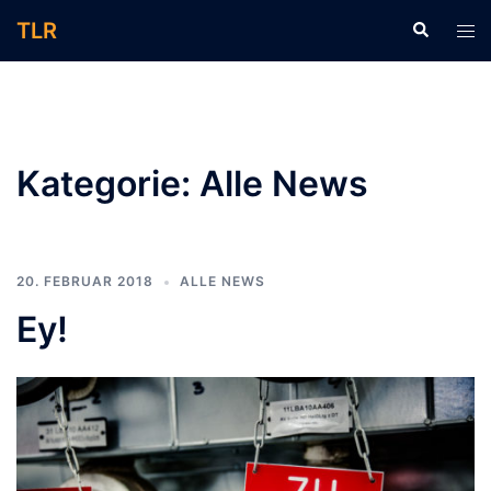
Zum
TLR
Suche
Men
Inhalt
ums
springen
Kategorie:
Alle News
20. FEBRUAR 2018
ALLE NEWS
Ey!