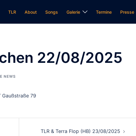
TLR
About
Songs
Galerie
Termine
Presse
lichen 22/08/2025
E NEWS
/ Gaußstraße 79
on
TLR & Terra Flop (HB) 23/08/2025