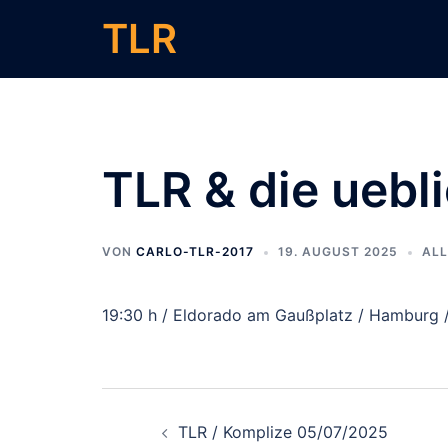
Zum
TLR
Inhalt
springen
TLR & die ueb
VON
CARLO-TLR-2017
19. AUGUST 2025
ALL
19:30 h / Eldorado am Gaußplatz / Hamburg 
Beitragsnavigati
TLR / Komplize 05/07/2025