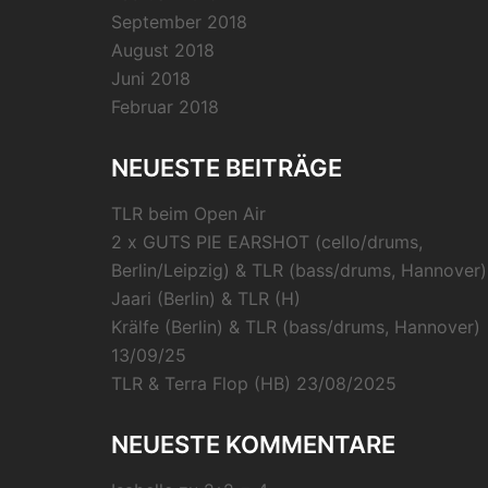
September 2018
August 2018
Juni 2018
Februar 2018
NEUESTE BEITRÄGE
TLR beim Open Air
2 x GUTS PIE EARSHOT (cello/drums,
Berlin/Leipzig) & TLR (bass/drums, Hannover)
Jaari (Berlin) & TLR (H)
Krälfe (Berlin) & TLR (bass/drums, Hannover)
13/09/25
TLR & Terra Flop (HB) 23/08/2025
NEUESTE KOMMENTARE