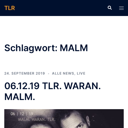
Zum
TLR
Suche
Men
Inhalt
ums
springen
Schlagwort:
MALM
24. SEPTEMBER 2019
ALLE NEWS
,
LIVE
06.12.19 TLR. WARAN.
MALM.