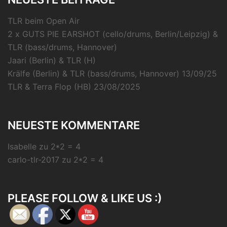
TLR beim Open Air
2 x GUTS PIE EARSHOT (cello/drums, Berlin/Leipzig) &
TLR (bass/drums, Hannover)
Jaari (Berlin) & TLR (H)
Krälfe (Berlin) & TLR (bass/drums, Hannover) 13/09/25
TLR & Terra Flop (HB) 23/08/2025
NEUESTE KOMMENTARE
Isabelle
zu
2*2 = 4
carlo-tlr-2017
zu
2*2 = 4
PLEASE FOLLOW & LIKE US :)