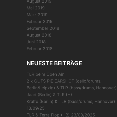
August 2019
Mai 2019
März 2019
Februar 2019
September 2018
August 2018
Juni 2018
Februar 2018
NEUESTE BEITRÄGE
TLR beim Open Air
2 x GUTS PIE EARSHOT (cello/drums,
Berlin/Leipzig) & TLR (bass/drums, Hannover)
Jaari (Berlin) & TLR (H)
Krälfe (Berlin) & TLR (bass/drums, Hannover)
13/09/25
TLR & Terra Flop (HB) 23/08/2025