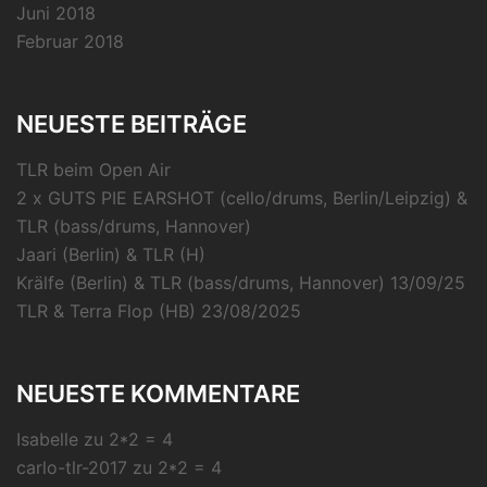
Juni 2018
Februar 2018
NEUESTE BEITRÄGE
TLR beim Open Air
2 x GUTS PIE EARSHOT (cello/drums, Berlin/Leipzig) &
TLR (bass/drums, Hannover)
Jaari (Berlin) & TLR (H)
Krälfe (Berlin) & TLR (bass/drums, Hannover) 13/09/25
TLR & Terra Flop (HB) 23/08/2025
NEUESTE KOMMENTARE
Isabelle
zu
2*2 = 4
carlo-tlr-2017
zu
2*2 = 4