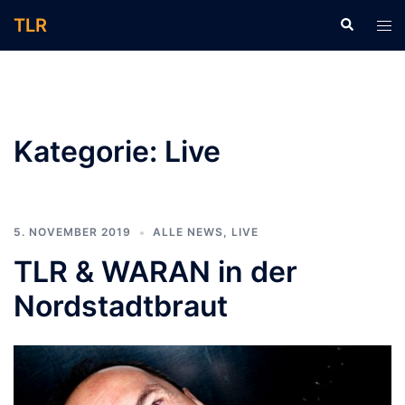
Zum
TLR
Suche
Men
Inhalt
ums
springen
Kategorie:
Live
5. NOVEMBER 2019
ALLE NEWS
,
LIVE
TLR & WARAN in der
Nordstadtbraut