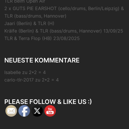
TLR beim Open Air
2 x GUTS PIE EARSHOT (cello/drums, Berlin/Leipzig) &
TLR (bass/drums, Hannover)
Jaari (Berlin) & TLR (H)
Krälfe (Berlin) & TLR (bass/drums, Hannover) 13/09/25
TLR & Terra Flop (HB) 23/08/2025
NEUESTE KOMMENTARE
Isabelle
zu
2*2 = 4
carlo-tlr-2017
zu
2*2 = 4
PLEASE FOLLOW & LIKE US :)