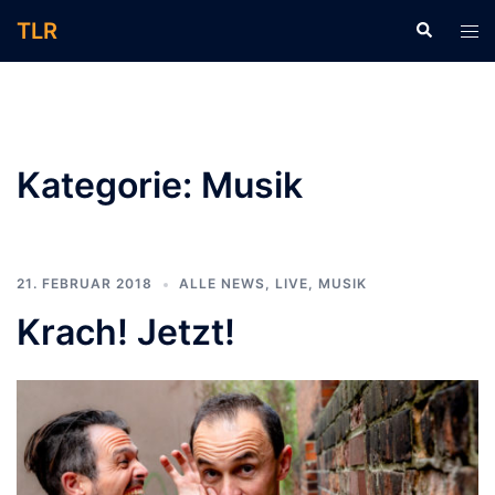
Zum
TLR
Suche
Men
Inhalt
ums
springen
Kategorie:
Musik
21. FEBRUAR 2018
ALLE NEWS
,
LIVE
,
MUSIK
Krach! Jetzt!