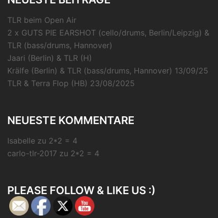
TLR beim Open Air
2 x GUTS PIE EARSHOT (cello/drums, Berlin/Leipzig) &
TLR (bass/drums, Hannover)
Jaari (Berlin) & TLR (H)
Krälfe (Berlin) & TLR (bass/drums, Hannover) 13/09/25
TLR & Terra Flop (HB) 23/08/2025
NEUESTE KOMMENTARE
Isabelle
zu
2*2 = 4
carlo-tlr-2017
zu
2*2 = 4
PLEASE FOLLOW & LIKE US :)