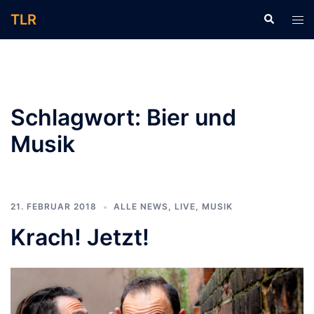
Zum
TLR
Suche
Men
Inhalt
ums
springen
Schlagwort:
Bier und
Musik
21. FEBRUAR 2018
ALLE NEWS
,
LIVE
,
MUSIK
Krach! Jetzt!