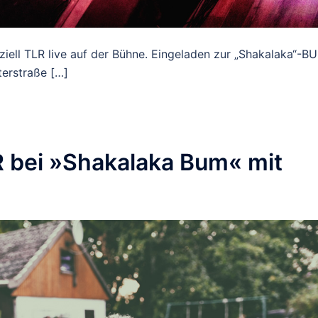
iziell TLR live auf der Bühne. Eingeladen zur „Shakalaka“-B
terstraße […]
R bei »Shakalaka Bum« mit