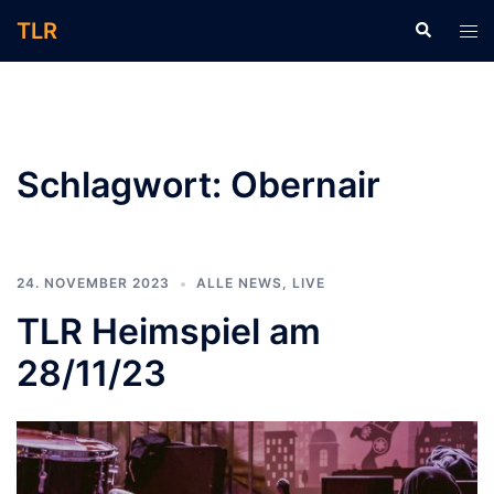
Zum
TLR
Suche
Men
Inhalt
ums
springen
Schlagwort:
Obernair
24. NOVEMBER 2023
ALLE NEWS
,
LIVE
TLR Heimspiel am
28/11/23