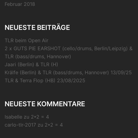
Februar 2018
NEUESTE BEITRÄGE
TLR beim Open Air
2 x GUTS PIE EARSHOT (cello/drums, Berlin/Leipzig) &
TLR (bass/drums, Hannover)
Jaari (Berlin) & TLR (H)
Krälfe (Berlin) & TLR (bass/drums, Hannover) 13/09/25
TLR & Terra Flop (HB) 23/08/2025
NEUESTE KOMMENTARE
Isabelle
zu
2*2 = 4
carlo-tlr-2017
zu
2*2 = 4