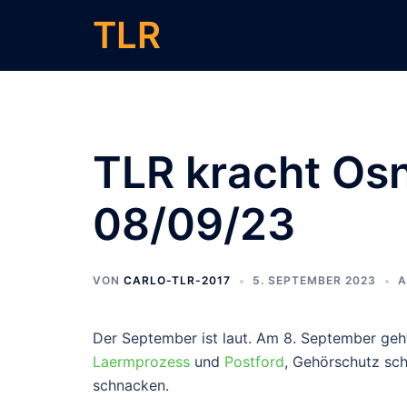
Zum
TLR
Inhalt
springen
TLR kracht Os
08/09/23
VON
CARLO-TLR-2017
5. SEPTEMBER 2023
A
Der September ist laut. Am 8. September geh
Laermprozess
und
Postford
, Gehörschutz sch
schnacken.