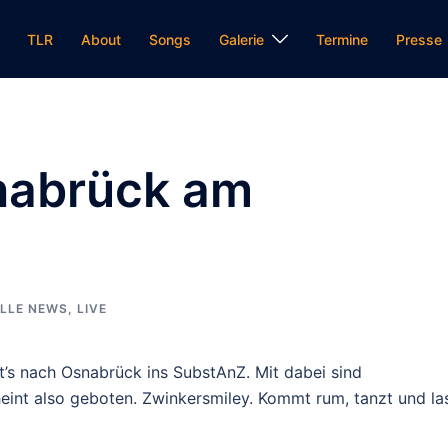
TLR
About
Songs
Galerie
Termine
Presse
nabrück am
LLE NEWS
,
LIVE
t’s nach Osnabrück ins SubstAnZ. Mit dabei sind
eint also geboten. Zwinkersmiley. Kommt rum, tanzt und la