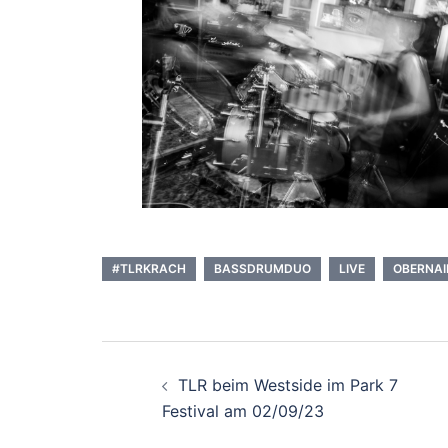
#TLRKRACH
BASSDRUMDUO
LIVE
OBERNAI
Beitragsnavigati
TLR beim Westside im Park 7
Festival am 02/09/23