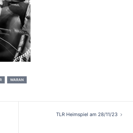
R
WARAN
on
TLR Heimspiel am 28/11/23