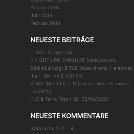
August 2018
Juni 2018
Februar 2018
NEUESTE BEITRÄGE
TLR beim Open Air
2 x GUTS PIE EARSHOT (cello/drums,
Berlin/Leipzig) & TLR (bass/drums, Hannover)
Jaari (Berlin) & TLR (H)
Krälfe (Berlin) & TLR (bass/drums, Hannover)
13/09/25
TLR & Terra Flop (HB) 23/08/2025
NEUESTE KOMMENTARE
Isabelle
zu
2*2 = 4